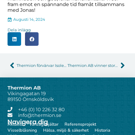
fram emot en spännande tid framåt tillsammans
med Jonas!
Augusti 14, 2024
Dela inlägg
Thermion förvärvar Isolersystem
Thermion AB vinner stort kontrakt gällande isolering och ställning åt Andritz Oy
Thermion AB
Vikingagatan 19
89150 Örnsköldsvik
+46 (0) 10 226 32 80
info@thermion.se
Navigera dig
Aktuellt
Vardagshjältar
Referensprojekt
Visselblåsning
Hälsa, miljö & säkerhet
Historia