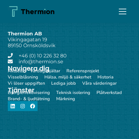
Thermion AB
Vikingagatan 19
89150 Örnsköldsvik
+46 (0) 10 226 32 80
info@thermion.se
Navigera dig
Aktuellt
Vardagshjältar
Referensprojekt
Visselblåsning
Hälsa, miljö & säkerhet
Historia
Vi löser uppgiften
Lediga jobb
Våra värderingar
Tjänster
Energieffektivisering
Teknisk isolering
Plåtverkstad
Brand- & ljudtätning
Märkning