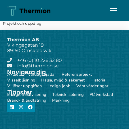
Projekt och uppdrag
Thermion AB
Vikingagatan 19
89150 Örnsköldsvik
+46 (0) 10 226 32 80
info@thermion.se
Navigera dig
Aktuellt
Vardagshjältar
Referensprojekt
Visselblåsning
Hälsa, miljö & säkerhet
Historia
Vi löser uppgiften
Lediga jobb
Våra värderingar
Tjänster
Energieffektivisering
Teknisk isolering
Plåtverkstad
Brand- & ljudtätning
Märkning