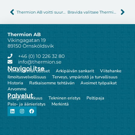
Thermion AB voitti suuren eristys- ja telineurakan Andritz Oy:ltä.
Bravida valitsee Thermion AB:n Novo Nordiskin laajennukseen Tanskassa.
Thermion AB
Vikingagatan 19
89150 Örnsköldsvik
+46 (0) 10 226 32 80
info@thermion.se
Navigoi itse
Viimeisimmät uutiset
Arkipäivän sankarit
Viitehanke
Ilmoitusvelvollisuus
Terveys, ympäristö ja turvallisuus
Historia
Ratkaisemme tehtävän
Avoimet työpaikat
Arvomme
Palvelut
Energiatehokkuus
Tekninen eristys
Peltipaja
Palo- ja äänieristys
Merkintä