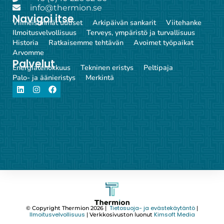
info@thermion.se
Navigoi itse
Viimeisimmät uutiset
Arkipäivän sankarit
Viitehanke
Ilmoitusvelvollisuus
Terveys, ympäristö ja turvallisuus
Historia
Ratkaisemme tehtävän
Avoimet työpaikat
Arvomme
Palvelut
Energiatehokkuus
Tekninen eristys
Peltipaja
Palo- ja äänieristys
Merkintä
Tietosuoja- ja evästekäytäntö
© Copyright Thermion 2026 |
|
Ilmoitusvelvollisuus
Kimsoft Media
| Verkkosivuston luonut