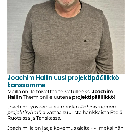
Joachim Hallin uusi projektipäällikkö
kanssamme
Meillä on ilo toivottaa tervetulleeksi
Joachim
Hallin
Thermionille uutena
projektipäällikkö
!
Joachim työskentelee meidän
Pohjoismainen
projektiryhmä
ja vastaa suurista hankkeista Etelä-
Ruotsissa ja Tanskassa.
Joachimilla on laaja kokemus alalta - viimeksi hän