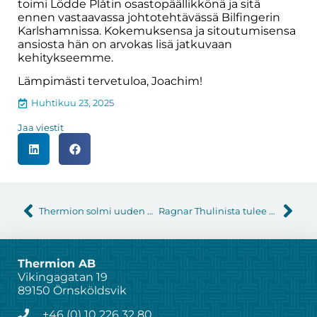
toimi Lödde Plåtin osastopäällikkönä ja sitä
ennen vastaavassa johtotehtävässä Bilfingerin
Karlshamnissa. Kokemuksensa ja sitoutumisensa
ansiosta hän on arvokas lisä jatkuvaan
kehitykseemme.
Lämpimästi tervetuloa, Joachim!
Huhtikuu 23, 2025
Jaa viestit
Thermion solmi uuden huoltosopimuksen Malmössä sijaitsevan Orionin kanssa
Ragnar Thulinista tulee Thermionin uusi toimitusjohtaja
Thermion AB
Vikingagatan 19
89150 Örnsköldsvik
+46 (0) 10 226 32 80